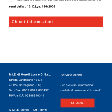
sensi dell'art. 13, D.Lgs. 196/2003
M.I.E. di Morelli Luca e C. S.r.L.
Servizio clienti
Strada Langhirano 435/E
43124 Corcagnano (PR)
Per qualsiasi informazioni
Tel. /Fax 0039 0521 630497
contatta il nostro servizio clienti
P.IVA e C.F. 02388940344
EMAIL
© M.I.E. Morelli - Tutti i diritti