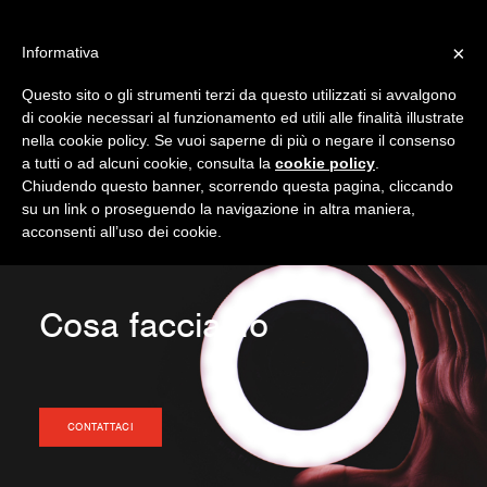
×
Informativa
Questo sito o gli strumenti terzi da questo utilizzati si avvalgono
di cookie necessari al funzionamento ed utili alle finalità illustrate
nella cookie policy. Se vuoi saperne di più o negare il consenso
a tutti o ad alcuni cookie, consulta la
cookie policy
.
Chiudendo questo banner, scorrendo questa pagina, cliccando
HOME
su un link o proseguendo la navigazione in altra maniera,
acconsenti all’uso dei cookie.
CHI SIAMO
COSA FACCIAMO
CERTIFICAZIONI
Cosa facciamo
CASE HISTORY
CONTATTI
CONTATTACI