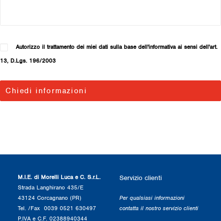
Autorizzo il trattamento dei miei dati sulla base dell'informativa ai sensi dell'art.
13, D.Lgs. 196/2003
M.I.E. di Morelli Luca e C. S.r.L.
Servizio clienti
Strada Langhirano 435/E
43124 Corcagnano (PR)
Per qualsiasi informazioni
Tel. /Fax 0039 0521 630497
contatta il nostro servizio clienti
P.IVA e C.F. 02388940344